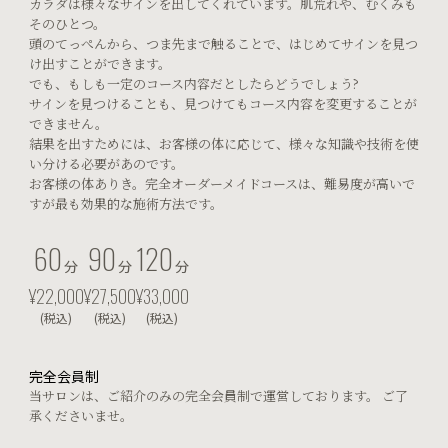
カラダは様々なサインを出してくれています。肌荒れや、むくみも
そのひとつ。
頭のてっぺんから、つま先まで触ることで、はじめてサインを見つ
け出すことができます。
でも、もしも一定のコース内容だとしたらどうでしょう?
サインを見つけることも、見つけてもコース内容を変更することが
できません。
結果を出すためには、お客様の体に応じて、様々な知識や技術を使
い分ける必要があのです。
お客様の体ありき。完全オーダーメイドコースは、難易度が高いで
すが最も効果的な施術方法です。
60
90
120
分
分
分
¥22,000
¥27,500
¥33,000
(税込)
(税込)
(税込)
完全会員制
当サロンは、ご紹介のみの完全会員制で運営しております。
ご了
承くださいませ。