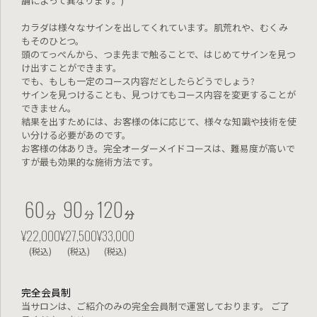
舗によって異なります。)
カラダは様々なサインを出してくれています。肌荒れや、むくみ
もそのひとつ。
頭のてっぺんから、つま先まで触ることで、はじめてサインを見つ
け出すことができます。
でも、もしも一定のコース内容だとしたらどうでしょう?
サインを見つけることも、見つけてもコース内容を変更することが
できません。
結果を出すためには、お客様の体に応じて、様々な知識や技術を使
い分ける必要があのです。
お客様の体ありき。完全オーダーメイドコースは、難易度が高いで
すが最も効果的な施術方法です。
60
90
120
分
分
分
分
¥22,000
¥27,500
¥33,000
(税込)
(税込)
(税込)
完全会員制
当サロンは、ご紹介のみの完全会員制で運営しております。
ご了