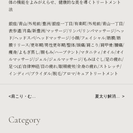
体の機能をよみがえらせ、健康的な美を導くトリートメント
法
銀座/青山/外苑前/豊洲/銀座一丁目/有楽町/外苑前/青山一丁目/
表参道/月島/新豊洲/マッサージ/リンパ/リンパマッサージ/ヘッ
ド/ヘッドスパ/ヘッドマッサージ/小顔/フェイシャル/筋膜/筋
膜リリース/更年期/男性更年期/整体/頭痛/肩こり/肩甲骨/腰痛/
痩身/よもぎ蒸し/腸もみ/ハーブテント/マタニティ/オイル/オイ
ルマッサージ/ジェル/ジェルマッサージ/もみほぐし/足の疲れ/
足つぼ/自律神経/目の疲れ/眼精疲労/全身の疲れ/ストレッチ/
インディバ/ブライダル/脱毛/アロマ/キュアトリートメント
<
肩こり・むく
夏太り解消！
>
み・自律神経
今こそ始める
ケア！完全オ
ボディライン
ーダーメイド
ケアと代謝ア
Category
トリートメン
ップ術
トの魅力