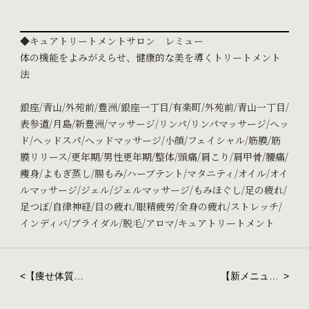
◆キュアトリートメントサロン レミュー
体の機能をよみがえらせ、健康的な美を導くトリートメント
法
銀座/青山/外苑前/豊洲/銀座一丁目/有楽町/外苑前/青山一丁目/
表参道/月島/新豊洲/マッサージ/リンパ/リンパマッサージ/ヘッ
ド/ヘッドスパ/ヘッドマッサージ/小顔/フェイシャル/筋膜/筋
膜リリース/更年期/男性更年期/整体/頭痛/肩こり/肩甲骨/腰痛/
痩身/よもぎ蒸し/腸もみ/ハーブテント/マタニティ/オイル/オイ
ルマッサージ/ジェル/ジェルマッサージ/もみほぐし/足の疲れ/
足つぼ/自律神経/目の疲れ/眼精疲労/全身の疲れ/ストレッチ/
インディバ/ブライダル/脱毛/アロマ/キュアトリートメント
<
【痩せ体質に
【新メニュー
>
なるため
登場】“エクラ
に！】ミトコ
ピュルテ”で毛