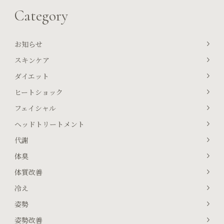
ンドリアを活
穴ケア＆リフ
Category
性化して脂肪
トアップ｜贅
燃焼を促進し
沢フェイシャ
よう！
ルエステ体験
を
お知らせ
スキンケア
ダイエット
ヒートショック
フェイシャル
ヘッドトリートメント
代謝
体臭
体質改善
冷え
姿勢
姿勢改善