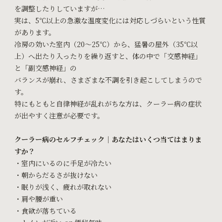
を調整したりしていますが…
実は、5℃以上の急激な温度変化には対応しづらいという性質
があります。
冷房の効いた室内（20〜25℃）から、猛暑の屋外（35℃以
上）へ出たり入ったりを繰り返すと、体の中で「交感神経」
と「副交感神経」の
バランスが崩れ、さまざまな不調を引き起こしてしまうので
す。
特にもともと自律神経が乱れがちな方は、クーラー病の症状
が出やすく注意が必要です。
クーラー病のセルフチェック｜あなたはいくつ当てはまりま
すか？
・室内にいるのに手足が冷たい
・朝からだるさが抜けない
・眠りが浅く、疲れが取れない
・肩や腰が重い
・食欲が落ちている