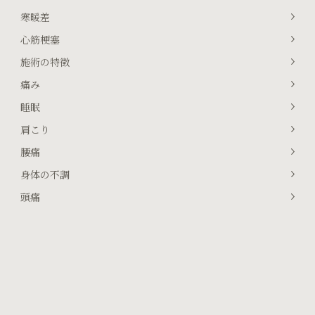
寒暖差
心筋梗塞
施術の特徴
痛み
睡眠
肩こり
腰痛
身体の不調
頭痛