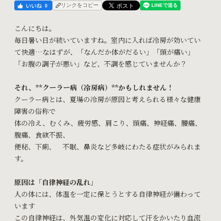
リンクをコピー
0
こんにちは。
毎日暑い日が続いていますね。室内に入れば冷房が効いてい
て快適…なはずが、「なんだか体がだるい」「頭が痛い」
「お腹の調子が悪い」など、不調を感じていませんか？
それ、**クーラー病（冷房病）**かもしれません！
クーラー病とは、夏場の冷房が原因と考えられる様々な健康
障害の俗称で
体の冷え、むくみ、疲労感、肩こり、頭痛、神経痛、腰痛、
腹痛、食欲不振、
便秘、下痢、 不眠、鼻炎など多岐にわたる症状がみられま
す。
原因は「自律神経の乱れ」
人の体には、体温を一定に保とうとする自律神経が備わって
います
この自律神経は、外気温の変化に対応して汗をかいたり血流