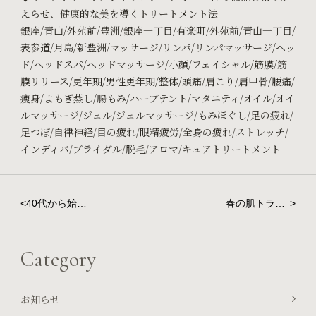
えらせ、健康的な美を導くトリートメント法
銀座/青山/外苑前/豊洲/銀座一丁目/有楽町/外苑前/青山一丁目/
表参道/月島/新豊洲/マッサージ/リンパ/リンパマッサージ/ヘッ
ド/ヘッドスパ/ヘッドマッサージ/小顔/フェイシャル/筋膜/筋
膜リリース/更年期/男性更年期/整体/頭痛/肩こり/肩甲骨/腰痛/
痩身/よもぎ蒸し/腸もみ/ハーブテント/マタニティ/オイル/オイ
ルマッサージ/ジェル/ジェルマッサージ/もみほぐし/足の疲れ/
足つぼ/自律神経/目の疲れ/眼精疲労/全身の疲れ/ストレッチ/
インディバ/ブライダル/脱毛/アロマ/キュアトリートメント
<
40代から始め
春の肌トラブ
>
る効果的なダ
ルを防ぐ！季
イエット：お
節の変わり目
腹周りのお肉
に必要なスキ
Category
を撃退しよ
ンケア
う！
お知らせ