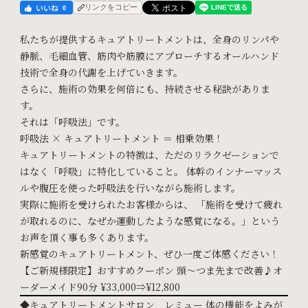
リンクをコピー
0
私たちが提供するキュアトリートメントは、全身のリンパや
静脈、毛細血管、筋肉や筋膜にアプローチするオールハンド
技術で全身の代謝を上げていきます。
さらに、施術の効果を何倍にも、持続させる秘訣がありま
す。
それは「呼吸法」です。
呼吸法 × キュアトリートメント ＝ 相乗効果！
キュアトリートメントの特徴は、ただのリラクゼーションで
はなく「呼吸」に特化していること。
体幹のインナーマッス
ルや腹圧を使った呼吸法を行いながら施術します。
実際に施術を受けられたお客様からは、
「施術を受けて疲れ
が取れるのに、なぜか運動したような感覚になる。」という
お声を頂く事も多くあります。
新感覚のキュアトリートメント、ぜひ一度ご体感ください！
【ご新規様限定】おすすめクーポン
頭～つま先まで改善♪オ
ーダーメイド90分 ¥33,000⇒¥12,800
◆キュアトリートメントサロン レミュー
体の機能をよみが