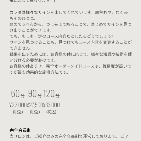
舗によって異なります。)
カラダは様々なサインを出してくれています。肌荒れや、むくみ
もそのひとつ。
頭のてっぺんから、つま先まで触ることで、はじめてサインを見つ
け出すことができます。
でも、もしも一定のコース内容だとしたらどうでしょう?
サインを見つけることも、見つけてもコース内容を変更することが
できません。
結果を出すためには、お客様の体に応じて、様々な知識や技術を使
い分ける必要があのです。
お客様の体ありき。完全オーダーメイドコースは、難易度が高いで
すが最も効果的な施術方法です。
60
90
120
分
分
分
分
¥22,000
¥27,500
¥33,000
(税込)
(税込)
(税込)
完全会員制
当サロンは、ご紹介のみの完全会員制で運営しております。
ご了